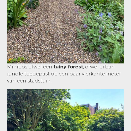
Minibos ofwel een
tuiny forest
, ofwel urban
jungle toegepast op een paar vierkante meter
van een stadstuin.