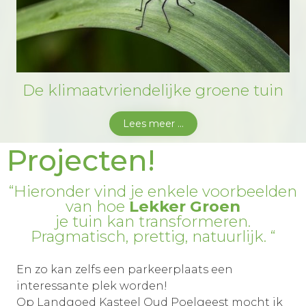
De klimaatvriendelijke groene tuin
Lees meer ...
Projecten!
“Hieronder vind je enkele voorbeelden
van hoe
Lekker Groen
je tuin kan transformeren.
Pragmatisch, prettig, natuurlijk. “
En zo kan zelfs een parkeerplaats een
interessante plek worden!
Op Landgoed Kasteel Oud Poelgeest mocht ik