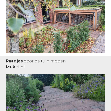
Paadjes
door de tuin mogen
leuk
zijn!