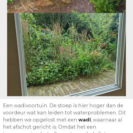
Een wadivoortuin. De stoep is hier hoger dan de
voordeur wat kan leiden tot waterproblemen. Dit
hebben we opgelost met een
wadi
, waarnaar al
het afschot gericht is. Omdat het een