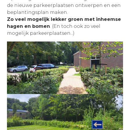
de nieuwe parkeerplaatsen ontwerpen en een
beplantingsplan maken.
Zo veel mogelijk lekker groen met inheemse
hagen en bomen
. (En toch ook zo veel
mogelijk parkeerplaatsen...)