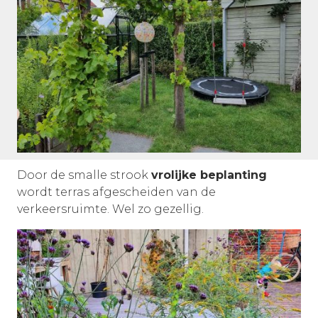
Door de smalle strook
vrolijke beplanting
wordt terras afgescheiden van de
verkeersruimte. Wel zo gezellig.