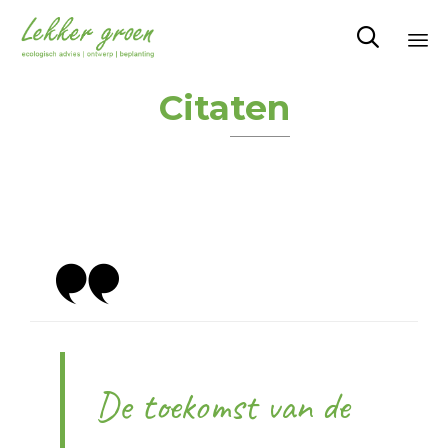

Sk
Citaten
to
co
De toekomst van de